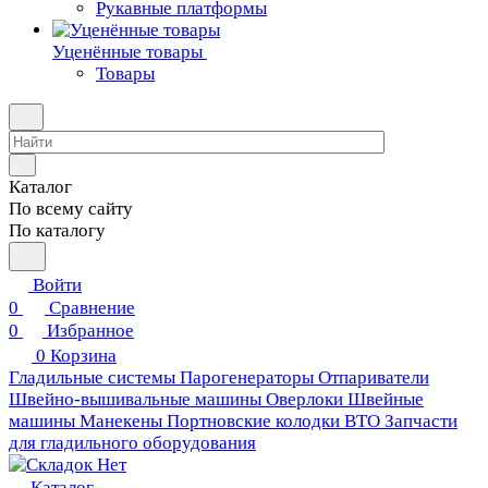
Рукавные платформы
Уценённые товары
Товары
Каталог
По всему сайту
По каталогу
Войти
0
Сравнение
0
Избранное
0
Корзина
Гладильные системы
Парогенераторы
Отпариватели
Швейно-вышивальные машины
Оверлоки
Швейные
машины
Манекены
Портновские колодки ВТО
Запчасти
для гладильного оборудования
Каталог