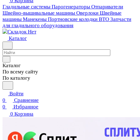
0
Корзина
Гладильные системы
Парогенераторы
Отпариватели
Швейно-вышивальные машины
Оверлоки
Швейные
машины
Манекены
Портновские колодки ВТО
Запчасти
для гладильного оборудования
Каталог
Каталог
По всему сайту
По каталогу
Войти
0
Сравнение
0
Избранное
0
Корзина