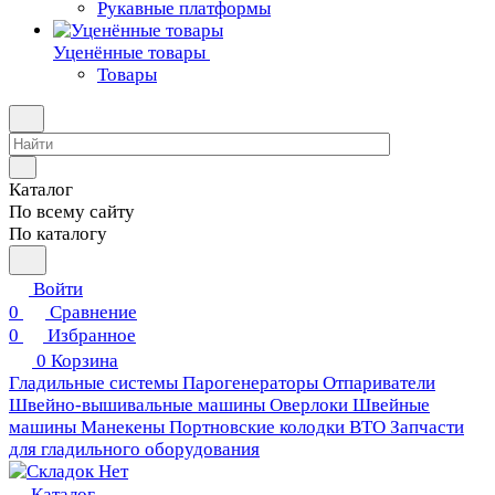
Рукавные платформы
Уценённые товары
Товары
Каталог
По всему сайту
По каталогу
Войти
0
Сравнение
0
Избранное
0
Корзина
Гладильные системы
Парогенераторы
Отпариватели
Швейно-вышивальные машины
Оверлоки
Швейные
машины
Манекены
Портновские колодки ВТО
Запчасти
для гладильного оборудования
Каталог