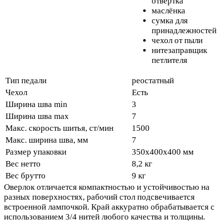
отвёртка
маслёнка
сумка для
принадлежностей
чехол от пыли
нитезаправщик
петлителя
Тип педали
реостатный
Чехол
Есть
Ширина шва min
3
Ширина шва max
7
Макс. скорость шитья, ст/мин
1500
Макс. ширина шва, мм
7
Размер упаковки
350x400x400 мм
Вес нетто
8,2 кг
Вес брутто
9 кг
Оверлок отличается компактностью и устойчивостью на
разных поверхностях, рабочий стол подсвечивается
встроенной лампочкой. Край аккуратно обрабатывается с
использованием 3/4 нитей любого качества и толщины.