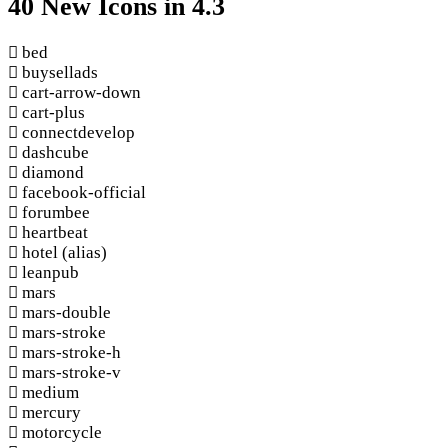
40 New Icons in 4.3
bed
buysellads
cart-arrow-down
cart-plus
connectdevelop
dashcube
diamond
facebook-official
forumbee
heartbeat
hotel
(alias)
leanpub
mars
mars-double
mars-stroke
mars-stroke-h
mars-stroke-v
medium
mercury
motorcycle