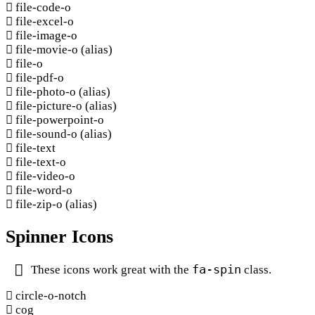
file-code-o
file-excel-o
file-image-o
file-movie-o
(alias)
file-o
file-pdf-o
file-photo-o
(alias)
file-picture-o
(alias)
file-powerpoint-o
file-sound-o
(alias)
file-text
file-text-o
file-video-o
file-word-o
file-zip-o
(alias)
Spinner Icons
fa-spin
These icons work great with the
class.
circle-o-notch
cog