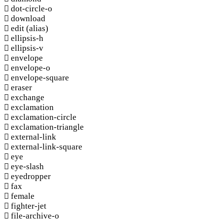
dot-circle-o
download
edit
(alias)
ellipsis-h
ellipsis-v
envelope
envelope-o
envelope-square
eraser
exchange
exclamation
exclamation-circle
exclamation-triangle
external-link
external-link-square
eye
eye-slash
eyedropper
fax
female
fighter-jet
file-archive-o