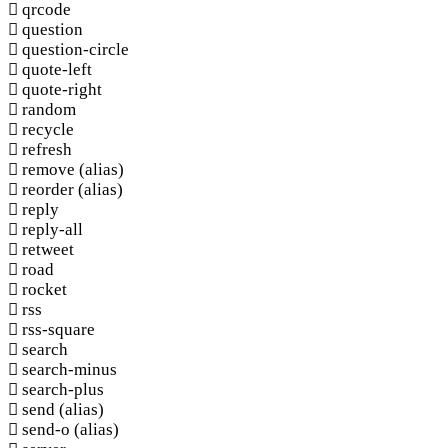
qrcode
question
question-circle
quote-left
quote-right
random
recycle
refresh
remove
(alias)
reorder
(alias)
reply
reply-all
retweet
road
rocket
rss
rss-square
search
search-minus
search-plus
send
(alias)
send-o
(alias)