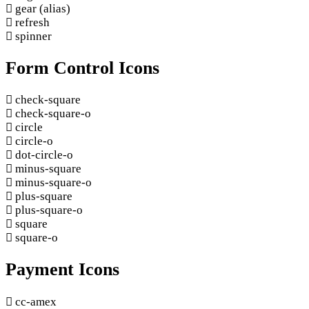
gear
(alias)
refresh
spinner
Form Control Icons
check-square
check-square-o
circle
circle-o
dot-circle-o
minus-square
minus-square-o
plus-square
plus-square-o
square
square-o
Payment Icons
cc-amex