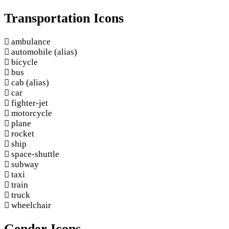
Transportation Icons
ambulance
automobile
(alias)
bicycle
bus
cab
(alias)
car
fighter-jet
motorcycle
plane
rocket
ship
space-shuttle
subway
taxi
train
truck
wheelchair
Gender Icons