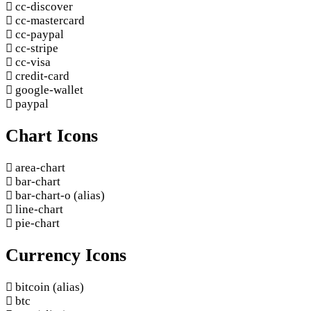
cc-discover
cc-mastercard
cc-paypal
cc-stripe
cc-visa
credit-card
google-wallet
paypal
Chart Icons
area-chart
bar-chart
bar-chart-o
(alias)
line-chart
pie-chart
Currency Icons
bitcoin
(alias)
btc