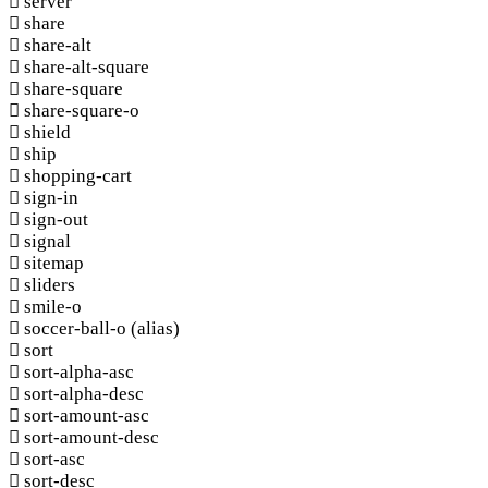
server
share
share-alt
share-alt-square
share-square
share-square-o
shield
ship
shopping-cart
sign-in
sign-out
signal
sitemap
sliders
smile-o
soccer-ball-o
(alias)
sort
sort-alpha-asc
sort-alpha-desc
sort-amount-asc
sort-amount-desc
sort-asc
sort-desc