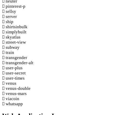
neuter
pinterest-p
sellsy
server
ship
shirtsinbulk
simplybuilt
skyatlas
street-view
subway
train
transgender
transgender-alt
user-plus
user-secret
user-times
venus
venus-double
venus-mars
viacoin
whatsapp