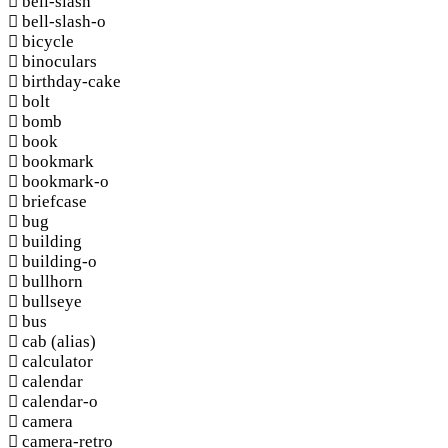
bell-slash
bell-slash-o
bicycle
binoculars
birthday-cake
bolt
bomb
book
bookmark
bookmark-o
briefcase
bug
building
building-o
bullhorn
bullseye
bus
cab
(alias)
calculator
calendar
calendar-o
camera
camera-retro