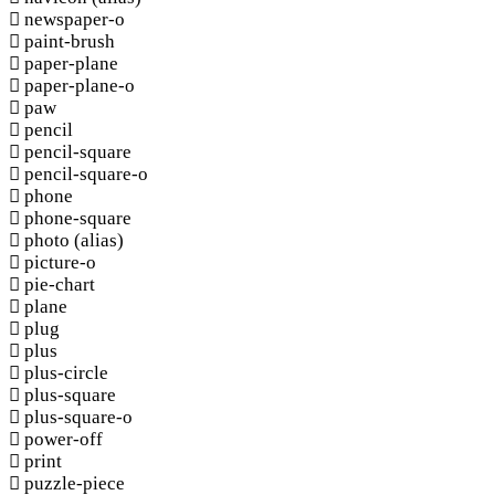
newspaper-o
paint-brush
paper-plane
paper-plane-o
paw
pencil
pencil-square
pencil-square-o
phone
phone-square
photo
(alias)
picture-o
pie-chart
plane
plug
plus
plus-circle
plus-square
plus-square-o
power-off
print
puzzle-piece