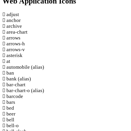
Web Application Icons
adjust
anchor
archive
area-chart
arrows
arrows-h
arrows-v
asterisk
at
automobile
(alias)
ban
bank
(alias)
bar-chart
bar-chart-o
(alias)
barcode
bars
bed
beer
bell
bell-o