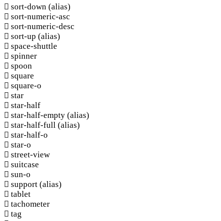
sort-down
(alias)
sort-numeric-asc
sort-numeric-desc
sort-up
(alias)
space-shuttle
spinner
spoon
square
square-o
star
star-half
star-half-empty
(alias)
star-half-full
(alias)
star-half-o
star-o
street-view
suitcase
sun-o
support
(alias)
tablet
tachometer
tag