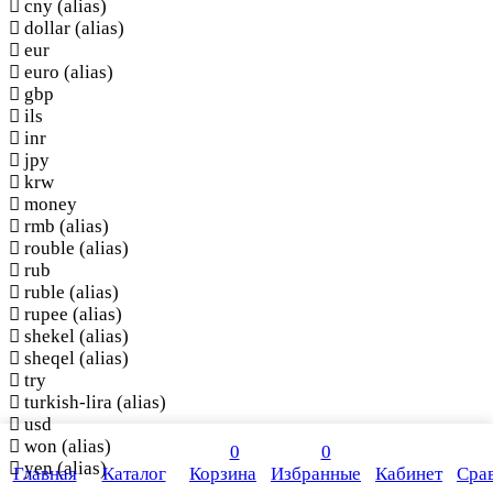
cny
(alias)
dollar
(alias)
eur
euro
(alias)
gbp
ils
inr
jpy
krw
money
rmb
(alias)
rouble
(alias)
rub
ruble
(alias)
rupee
(alias)
shekel
(alias)
sheqel
(alias)
try
turkish-lira
(alias)
usd
won
(alias)
0
0
yen
(alias)
Главная
Каталог
Корзина
Избранные
Кабинет
Сра