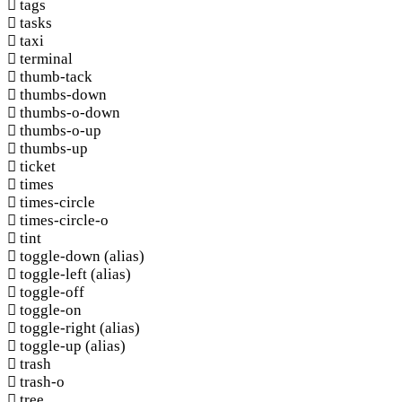
tags
tasks
taxi
terminal
thumb-tack
thumbs-down
thumbs-o-down
thumbs-o-up
thumbs-up
ticket
times
times-circle
times-circle-o
tint
toggle-down
(alias)
toggle-left
(alias)
toggle-off
toggle-on
toggle-right
(alias)
toggle-up
(alias)
trash
trash-o
tree