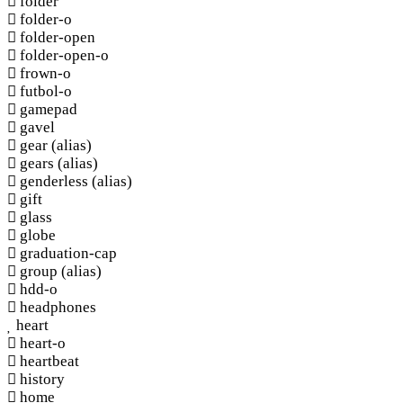
folder
folder-o
folder-open
folder-open-o
frown-o
futbol-o
gamepad
gavel
gear
(alias)
gears
(alias)
genderless
(alias)
gift
glass
globe
graduation-cap
group
(alias)
hdd-o
headphones
heart
heart-o
heartbeat
history
home