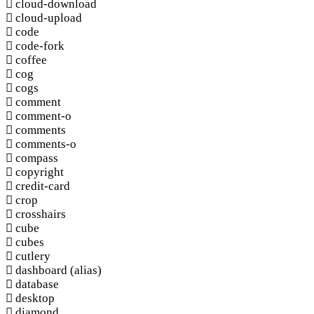
cloud-download
cloud-upload
code
code-fork
coffee
cog
cogs
comment
comment-o
comments
comments-o
compass
copyright
credit-card
crop
crosshairs
cube
cubes
cutlery
dashboard
(alias)
database
desktop
diamond