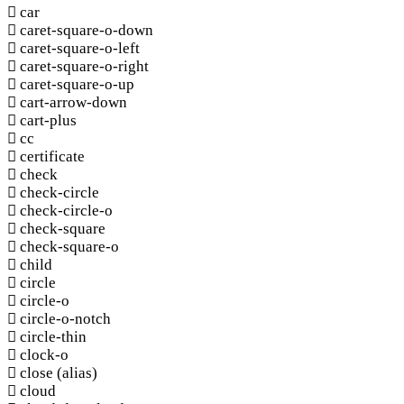
car
caret-square-o-down
caret-square-o-left
caret-square-o-right
caret-square-o-up
cart-arrow-down
cart-plus
cc
certificate
check
check-circle
check-circle-o
check-square
check-square-o
child
circle
circle-o
circle-o-notch
circle-thin
clock-o
close
(alias)
cloud