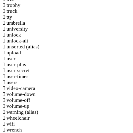
trophy
truck
tty
umbrella
university
unlock
unlock-alt
unsorted
(alias)
upload
user
user-plus
user-secret
user-times
users
video-camera
volume-down
volume-off
volume-up
warning
(alias)
wheelchair
wifi
wrench