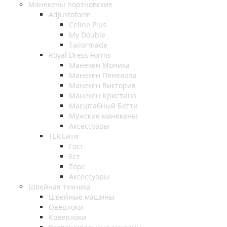
Манекены портновские
Adjustoform
Celine Plus
My Double
Tailormade
Royal Dress Forms
Манекен Моника
Манекен Пенелопа
Манекен Виктория
Манекен Кристина
Масштабный Бетти
Мужские манекены
Аксессуары
ТЕКСити
Гост
Ест
Торс
Аксессуары
Швейная техника
Швейные машины
Оверлоки
Коверлоки