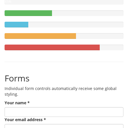
85%
40%
Complete
20%
(success)
Complete
60%
Complete
(warning)
80%
Complete
Forms
Individual form controls automatically receive some global
styling.
Your name
*
Your email address
*