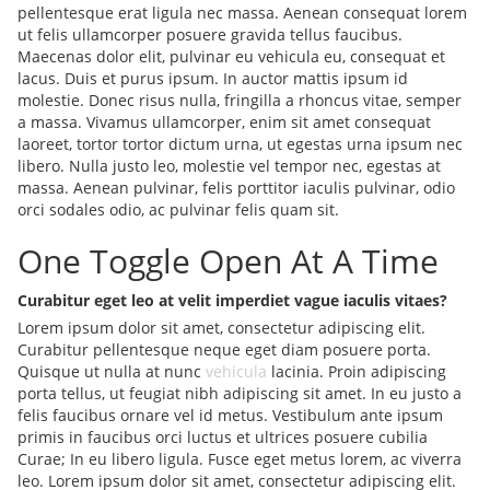
pellentesque erat ligula nec massa. Aenean consequat lorem
ut felis ullamcorper posuere gravida tellus faucibus.
Maecenas dolor elit, pulvinar eu vehicula eu, consequat et
lacus. Duis et purus ipsum. In auctor mattis ipsum id
molestie. Donec risus nulla, fringilla a rhoncus vitae, semper
a massa. Vivamus ullamcorper, enim sit amet consequat
laoreet, tortor tortor dictum urna, ut egestas urna ipsum nec
libero. Nulla justo leo, molestie vel tempor nec, egestas at
massa. Aenean pulvinar, felis porttitor iaculis pulvinar, odio
orci sodales odio, ac pulvinar felis quam sit.
One Toggle Open At A Time
Curabitur eget leo at velit imperdiet vague iaculis vitaes?
Lorem ipsum dolor sit amet, consectetur adipiscing elit.
Curabitur pellentesque neque eget diam posuere porta.
Quisque ut nulla at nunc
vehicula
lacinia. Proin adipiscing
porta tellus, ut feugiat nibh adipiscing sit amet. In eu justo a
felis faucibus ornare vel id metus. Vestibulum ante ipsum
primis in faucibus orci luctus et ultrices posuere cubilia
Curae; In eu libero ligula. Fusce eget metus lorem, ac viverra
leo. Lorem ipsum dolor sit amet, consectetur adipiscing elit.