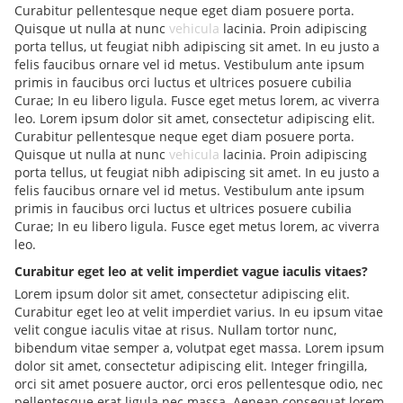
Curabitur pellentesque neque eget diam posuere porta.
Quisque ut nulla at nunc
vehicula
lacinia. Proin adipiscing
porta tellus, ut feugiat nibh adipiscing sit amet. In eu justo a
felis faucibus ornare vel id metus. Vestibulum ante ipsum
primis in faucibus orci luctus et ultrices posuere cubilia
Curae; In eu libero ligula. Fusce eget metus lorem, ac viverra
leo. Lorem ipsum dolor sit amet, consectetur adipiscing elit.
Curabitur pellentesque neque eget diam posuere porta.
Quisque ut nulla at nunc
vehicula
lacinia. Proin adipiscing
porta tellus, ut feugiat nibh adipiscing sit amet. In eu justo a
felis faucibus ornare vel id metus. Vestibulum ante ipsum
primis in faucibus orci luctus et ultrices posuere cubilia
Curae; In eu libero ligula. Fusce eget metus lorem, ac viverra
leo.
Curabitur eget leo at velit imperdiet vague iaculis vitaes?
Lorem ipsum dolor sit amet, consectetur adipiscing elit.
Curabitur eget leo at velit imperdiet varius. In eu ipsum vitae
velit congue iaculis vitae at risus. Nullam tortor nunc,
bibendum vitae semper a, volutpat eget massa. Lorem ipsum
dolor sit amet, consectetur adipiscing elit. Integer fringilla,
orci sit amet posuere auctor, orci eros pellentesque odio, nec
pellentesque erat ligula nec massa. Aenean consequat lorem