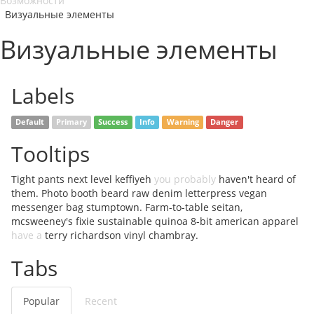
Возможности
Визуальные элементы
Визуальные элементы
Labels
Default
Primary
Success
Info
Warning
Danger
Tooltips
Tight pants next level keffiyeh
you probably
haven't heard of
them. Photo booth beard raw denim letterpress vegan
messenger bag stumptown. Farm-to-table seitan,
mcsweeney's fixie sustainable quinoa 8-bit american apparel
have a
terry richardson vinyl chambray.
Tabs
Popular
Recent