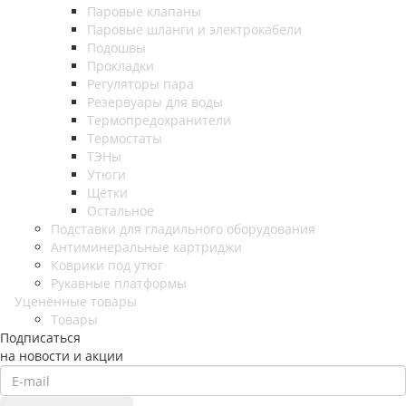
Паровые клапаны
Паровые шланги и электрокабели
Подошвы
Прокладки
Регуляторы пара
Резервуары для воды
Термопредохранители
Термостаты
ТЭНы
Утюги
Щётки
Остальное
Подставки для гладильного оборудования
Антиминеральные картриджи
Коврики под утюг
Рукавные платформы
Уценённые товары
Товары
Подписаться
на новости и акции