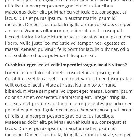
ut felis ullamcorper posuere gravida tellus faucibus.
Maecenas dolor elit, pulvinar eu vehicula eu, consequat et
lacus. Duis et purus ipsum. In auctor mattis ipsum id
molestie. Donec risus nulla, fringilla a rhoncus vitae, semper
a massa. Vivamus ullamcorper, enim sit amet consequat
laoreet, tortor tortor dictum urna, ut egestas urna ipsum nec
libero. Nulla justo leo, molestie vel tempor nec, egestas at
massa. Aenean pulvinar, felis porttitor iaculis pulvinar, odio
orci sodales odio, ac pulvinar felis quam sit.
Curabitur eget leo at velit imperdiet vague iaculis vitaes?
Lorem ipsum dolor sit amet, consectetur adipiscing elit.
Curabitur eget leo at velit imperdiet varius. In eu ipsum vitae
velit congue iaculis vitae at risus. Nullam tortor nunc,
bibendum vitae semper a, volutpat eget massa. Lorem ipsum
dolor sit amet, consectetur adipiscing elit. Integer fringilla,
orci sit amet posuere auctor, orci eros pellentesque odio, nec
pellentesque erat ligula nec massa. Aenean consequat lorem
ut felis ullamcorper posuere gravida tellus faucibus.
Maecenas dolor elit, pulvinar eu vehicula eu, consequat et
lacus. Duis et purus ipsum. In auctor mattis ipsum id
molestie. Donec risus nulla, fringilla a rhoncus vitae, semper