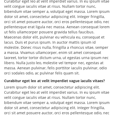
Curabitur eget leo at velit imperdiet varius. In eu ipsum vitae
velit congue iaculis vitae at risus. Nullam tortor nunc,
bibendum vitae semper a, volutpat eget massa. Lorem ipsum
dolor sit amet, consectetur adipiscing elit. Integer fringilla,
orci sit amet posuere auctor, orci eros pellentesque odio, nec
pellentesque erat ligula nec massa. Aenean consequat lorem
ut felis ullamcorper posuere gravida tellus faucibus.
Maecenas dolor elit, pulvinar eu vehicula eu, consequat et
lacus. Duis et purus ipsum. In auctor mattis ipsum id
molestie. Donec risus nulla, fringilla a rhoncus vitae, semper
a massa. Vivamus ullamcorper, enim sit amet consequat
laoreet, tortor tortor dictum urna, ut egestas urna ipsum nec
libero. Nulla justo leo, molestie vel tempor nec, egestas at
massa. Aenean pulvinar, felis porttitor iaculis pulvinar, odio
orci sodales odio, ac pulvinar felis quam sit.
Curabitur eget leo at velit imperdiet vague iaculis vitaes?
Lorem ipsum dolor sit amet, consectetur adipiscing elit.
Curabitur eget leo at velit imperdiet varius. In eu ipsum vitae
velit congue iaculis vitae at risus. Nullam tortor nunc,
bibendum vitae semper a, volutpat eget massa. Lorem ipsum
dolor sit amet, consectetur adipiscing elit. Integer fringilla,
orci sit amet posuere auctor, orci eros pellentesque odio, nec