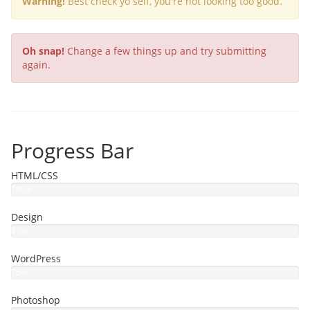
Warning!
Best check yo self, you're not looking too good.
Oh snap!
Change a few things up and try submitting
again.
Progress Bar
HTML/CSS
100%
Design
85%
WordPress
75%
Photoshop