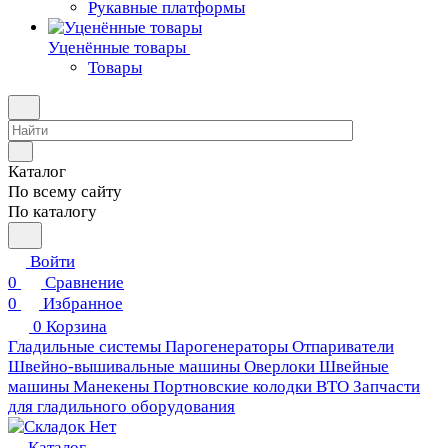
Рукавные платформы
Уценённые товары
Товары
Каталог
По всему сайту
По каталогу
Войти
0
Сравнение
0
Избранное
0
Корзина
Гладильные системы
Парогенераторы
Отпариватели
Швейно-вышивальные машины
Оверлоки
Швейные
машины
Манекены
Портновские колодки ВТО
Запчасти
для гладильного оборудования
Каталог