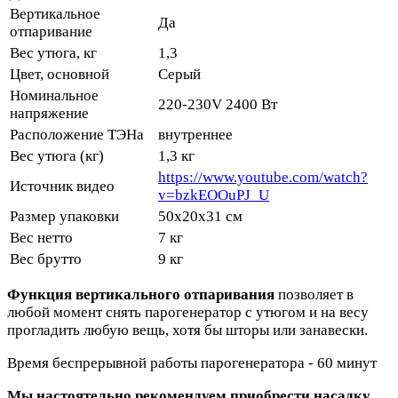
Вертикальное
Да
отпаривание
Вес утюга, кг
1,3
Цвет, основной
Серый
Номинальное
220-230V 2400 Вт
напряжение
Расположение ТЭНа
внутреннее
Вес утюга (кг)
1,3 кг
https://www.youtube.com/watch?
Источник видео
v=bzkEOOuPJ_U
Размер упаковки
50х20х31 см
Вес нетто
7 кг
Вес брутто
9 кг
Функция вертикального отпаривания
позволяет в
любой момент снять парогенератор с утюгом и на весу
прогладить любую вещь, хотя бы шторы или занавески.
Время беспрерывной работы парогенератора - 60 минут
Мы настоятельно рекомендуем приобрести насадку,