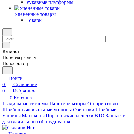
Рукавные платформы
Уценённые товары
Товары
Каталог
По всему сайту
По каталогу
Войти
0
Сравнение
0
Избранное
0
Корзина
Гладильные системы
Парогенераторы
Отпариватели
Швейно-вышивальные машины
Оверлоки
Швейные
машины
Манекены
Портновские колодки ВТО
Запчасти
для гладильного оборудования
Каталог