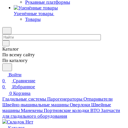
Рукавные платформы
Уценённые товары
Товары
Каталог
По всему сайту
По каталогу
Войти
0
Сравнение
0
Избранное
0
Корзина
Гладильные системы
Парогенераторы
Отпариватели
Швейно-вышивальные машины
Оверлоки
Швейные
машины
Манекены
Портновские колодки ВТО
Запчасти
для гладильного оборудования
Каталог