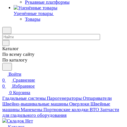
Рукавные платформы
Уценённые товары
Товары
Каталог
По всему сайту
По каталогу
Войти
0
Сравнение
0
Избранное
0
Корзина
Гладильные системы
Парогенераторы
Отпариватели
Швейно-вышивальные машины
Оверлоки
Швейные
машины
Манекены
Портновские колодки ВТО
Запчасти
для гладильного оборудования
Каталог