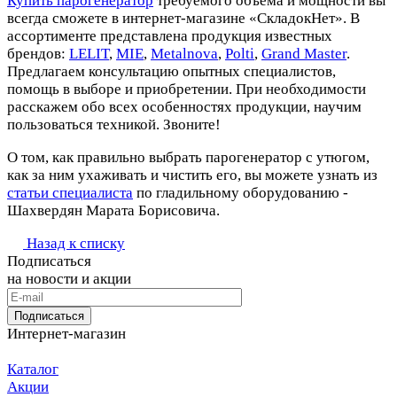
Купить парогенератор
требуемого объема и мощности вы
всегда сможете в интернет-магазине «СкладокНет». В
ассортименте представлена продукция известных
брендов:
LELIT
,
MIE
,
Metalnova
,
Polti
,
Grand Master
.
Предлагаем консультацию опытных специалистов,
помощь в выборе и приобретении. При необходимости
расскажем обо всех особенностях продукции, научим
пользоваться техникой. Звоните!
О том, как правильно выбрать парогенератор с утюгом,
как за ним ухаживать и чистить его, вы можете узнать из
статьи специалиста
по гладильному оборудованию -
Шахвердян Марата Борисовича.
Назад к списку
Подписаться
на новости и акции
Подписаться
Интернет-магазин
Каталог
Акции