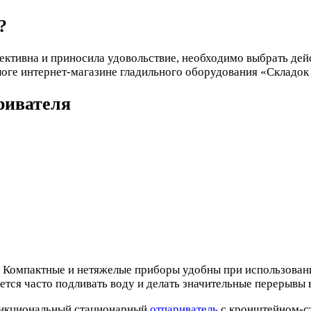
?
ктивна и приносила удовольствие, необходимо выбрать дей
логе интернет-магазине гладильного оборудования «Складок 
ривателя
 Компактные и нетяжелые приборы удобны при использовании
ся часто подливать воду и делать значительные перерывы в
ункциональный стационарный
отпариватель
с кронштейном-с