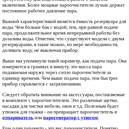
включения. Более мощные пароочистители лучше держат
постоянное рабочее давление пара.
Важной характеристикой является ёмкость резервуара для
воды. Чем больше бак с водой, тем, при равной подаче
пара, продолжительнее время непрерывной работы без
дозалива воды. Отметим, что существуют модели с двумя
резервуарами, в такие можно, по мере необходимости,
доливать воду, не выключая прибор.
Выше мы упомянули такой параметр, как подача пара. Она
измеряется в граммах в минуту, это масса пара
подаваемая наружу через сопло пароочистителя за
единицу времени. Чем выше подача пара, тем быстрее
прибор справляется с загрязнениями.
Следует обратить внимание на аксессуары, поставляемые
в комплекте с пароочистителем. Это различные щетки,
насадки для чистки мебели, окон и т.д. Полезным будет
утюжок для глажки - он превращает пароочиститель в
отпариватель
или
парогенератор с утюгом
.
Еще один параметр - это вес пароочистителя. Понятно,