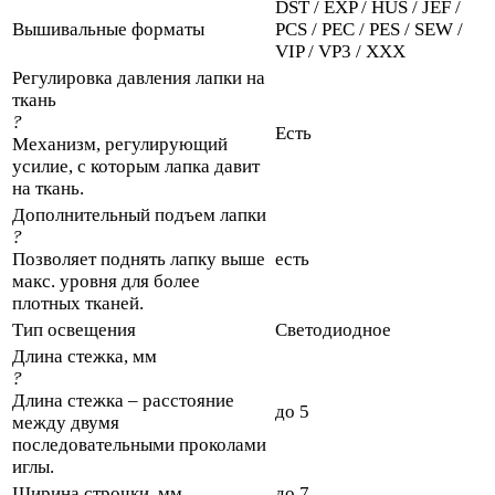
DST / EXP / HUS / JEF /
Вышивальные форматы
PCS / PEC / PES / SEW /
VIP / VP3 / XXX
Регулировка давления лапки на
ткань
?
Есть
Механизм, регулирующий
усилие, с которым лапка давит
на ткань.
Дополнительный подъем лапки
?
Позволяет поднять лапку выше
есть
макс. уровня для более
плотных тканей.
Тип освещения
Светодиодное
Длина стежка, мм
?
Длина стежка – расстояние
до 5
между двумя
последовательными проколами
иглы.
Ширина строчки, мм
до 7