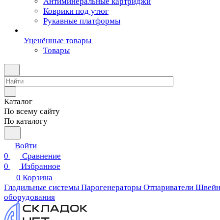
Антиминеральные картриджи
Коврики под утюг
Рукавные платформы
Уценённые товары
Товары
Каталог
По всему сайту
По каталогу
Войти
0
Сравнение
0
Избранное
0
Корзина
Гладильные системы
Парогенераторы
Отпариватели
Швейн
оборудования