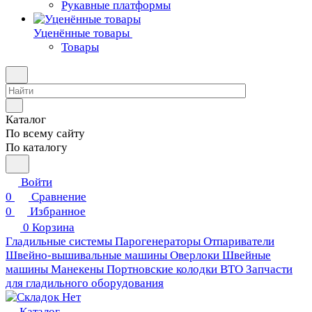
Рукавные платформы
Уценённые товары
Товары
Каталог
По всему сайту
По каталогу
Войти
0
Сравнение
0
Избранное
0
Корзина
Гладильные системы
Парогенераторы
Отпариватели
Швейно-вышивальные машины
Оверлоки
Швейные
машины
Манекены
Портновские колодки ВТО
Запчасти
для гладильного оборудования
Каталог