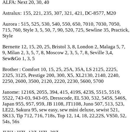
ALFA: Next 20, 30, 40
Astralux: 155, 221, 235, 307, 321, 421, DC-8577, M20
Aurora : 515, 525, 530, 540, 550, 650, 7010, 7030, 7050,
715, 760, Style 3, 5, 50, 7, 90, 520, 725, Sewline 35, Practick,
Style
Bernette 12, 15, 20, 25, Bristol 3, 8, London 2, Malaga 5, 7,
9, Milan 2, 3, 5, 7, 8, Moscow 2, 3, 5, 7, 8, Seville 3,4,
Sew&Go 1, 3, 5
Brother : Comfort 10, 15, 25, 25A, 35A, LS 2125, 2225,
2325, 3125, Prestige 200, 300, X5, XL2130, 2140, 2240,
2250, 2600, 3500, 2120, 2220, 2230, 5600, 5700
Janome: 1216S, 2055, 394, 415, 419S, 423S, 5515, 5519,
5522, 743-03, 943-05, Dresscode, EL 530, 532, 545S, 546S,
Japan 955, 957, 959, JB 1108, JT1108, Juno 507, 513, 523,
LE22, Sakura 95, sew easy, sew mini deluxe, sewist 521,
SK13, Tip 712, 716, 718s, Top 12, 14, 18, 22,22S, VS50, 52,
54s, 56s