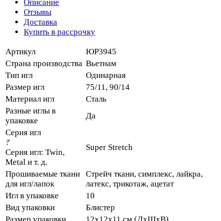
Описание
Отзывы
Доставка
Купить в рассрочку
Артикул
ЮР3945
Страна производства
Вьетнам
Тип игл
Одинарная
Размер игл
75/11, 90/14
Материал игл
Сталь
Разные иглы в
Да
упаковке
Серия игл
?
Super Stretch
Серия игл: Twin,
Metal и т. д.
Прошиваемые ткани
Стрейч ткани, симплекс, лайкра,
для игл/лапок
латекс, трикотаж, ацетат
Игл в упаковке
10
Вид упаковки
Блистер
Размер упаковки
12х12х11 см (ДхШхВ)