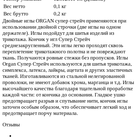
Вес нетто
0,1 кг
Вес брутто
0,2 кг
Двойные иглы ORGAN супер стрейч применяются при
использовании двойной строчки (две иглы на одном
держателе). Иглы подойдут для шитья изделий из
трикотажа. Кончик у игл Супер Стрейч
среднезакругленный. Эти иглы легко проходят сквозь
переплетение трикотажного полотна и не повреждают
ткань. Получаются ровные стежки без пропусков. Иглы
Organ Супер Стрейч используются для шитья трикотажа,
симплекса, латекса, лайкры, ацетата и других эластичных
тканей. Изготавливаются из стальной нелегированной
проволоки, не имеют добавок хрома, марганца и т.д. Иглы
высочайшего качества благодаря тщательной проработке
каждой части: от кончика до основания. Гладкое ушко
предотвращает разрыв и спутывание нити, кончик иглы
заточен особым образом, что обеспечивает легкий ход и
предотвращает порчу материала.
Отзывы