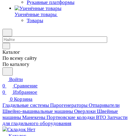
Рукавные платформы
Уценённые товары
Товары
Каталог
По всему сайту
По каталогу
Войти
0
Сравнение
0
Избранное
0
Корзина
Гладильные системы
Парогенераторы
Отпариватели
Швейно-вышивальные машины
Оверлоки
Швейные
машины
Манекены
Портновские колодки ВТО
Запчасти
для гладильного оборудования
Каталог