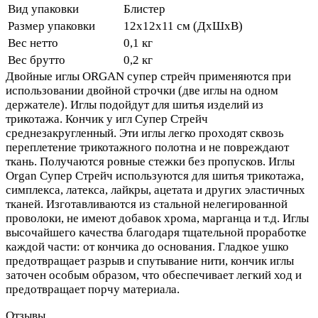
Вид упаковки
Блистер
Размер упаковки
12х12х11 см (ДхШхВ)
Вес нетто
0,1 кг
Вес брутто
0,2 кг
Двойные иглы ORGAN супер стрейч применяются при
использовании двойной строчки (две иглы на одном
держателе). Иглы подойдут для шитья изделий из
трикотажа. Кончик у игл Супер Стрейч
среднезакругленный. Эти иглы легко проходят сквозь
переплетение трикотажного полотна и не повреждают
ткань. Получаются ровные стежки без пропусков. Иглы
Organ Супер Стрейч используются для шитья трикотажа,
симплекса, латекса, лайкры, ацетата и других эластичных
тканей. Изготавливаются из стальной нелегированной
проволоки, не имеют добавок хрома, марганца и т.д. Иглы
высочайшего качества благодаря тщательной проработке
каждой части: от кончика до основания. Гладкое ушко
предотвращает разрыв и спутывание нити, кончик иглы
заточен особым образом, что обеспечивает легкий ход и
предотвращает порчу материала.
Отзывы